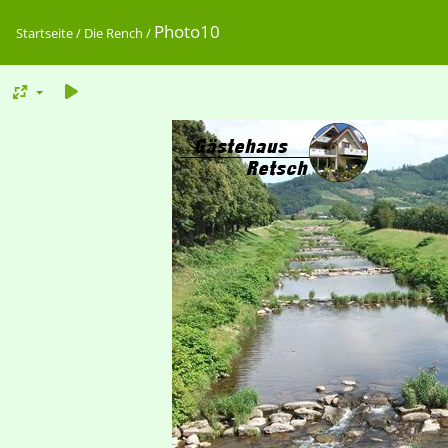
Photo10
Startseite
/
Die Rench
/