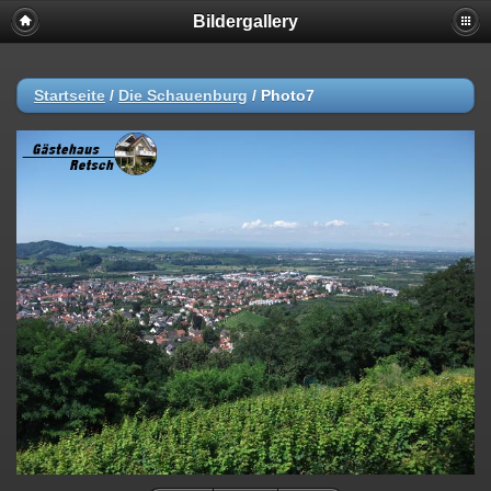
Bildergallery
Startseite
/
Die Schauenburg
/
Photo7